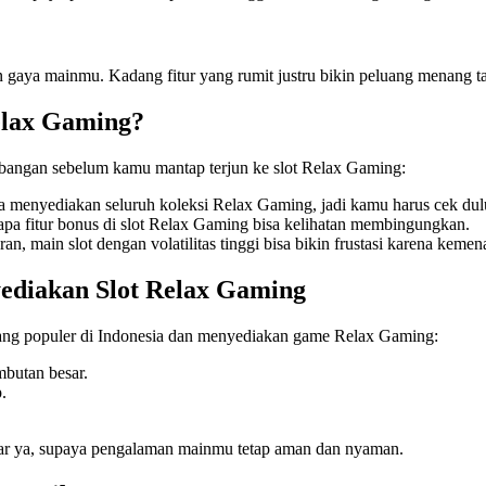
n gaya mainmu. Kadang fitur yang rumit justru bikin peluang menang t
elax Gaming?
imbangan sebelum kamu mantap terjun ke slot Relax Gaming:
esia menyediakan seluruh koleksi Relax Gaming, jadi kamu harus cek du
apa fitur bonus di slot Relax Gaming bisa kelihatan membingungkan.
n, main slot dengan volatilitas tinggi bisa bikin frustasi karena kemen
ediakan Slot Relax Gaming
ya yang populer di Indonesia dan menyediakan game Relax Gaming:
butan besar.
.
aftar ya, supaya pengalaman mainmu tetap aman dan nyaman.