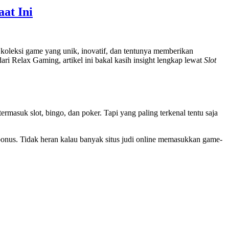
at Ini
 koleksi game yang unik, inovatif, dan tentunya memberikan
i Relax Gaming, artikel ini bakal kasih insight lengkap lewat
Slot
masuk slot, bingo, dan poker. Tapi yang paling terkenal tentu saja
 bonus. Tidak heran kalau banyak situs judi online memasukkan game-