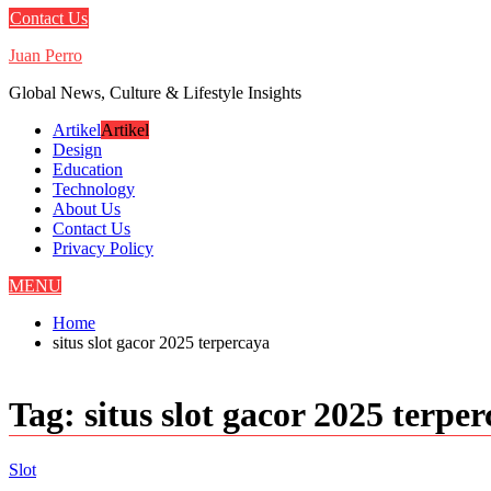
Skip
Contact Us
to
Juan Perro
content
Global News, Culture & Lifestyle Insights
Artikel
Artikel
Design
Education
Technology
About Us
Contact Us
Privacy Policy
MENU
Home
situs slot gacor 2025 terpercaya
Tag:
situs slot gacor 2025 terpe
Slot