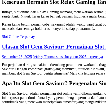
Keseruan Bermain Slot Relax Gaming Tan
Intinya, slot online dari Relax Gaming memang menawarkan sesuatu yan
sangat baik. Nggak heran kalau banyak pemain Indonesia mulai bera
Kalau kamu belum pernah coba, sekarang adalah waktu yang tepat bu
mencoba dan semoga hoki terus menyertai setiap putaranmu!…
Slot Online Terpercaya
Ulasan Slot Gem Saviour: Permainan Slo
September 26, 2025
Jeffrey Thomas
situs slot gacor 2025 terpercaya
Era perjudian daring semakin berkembang pesat, menawarkan berbagai
Saviour. Dengan kombinasi grafis yang memukau, fitur-fitur inovatif
membuat slot Gem Saviour begitu istimewa? Mari kita telusuri secara
Apa Itu Slot Gem Saviour? Pengenalan Si
Slot Gem Saviour adalah permainan slot online yang dikembangkan ol
ini berpusat pada dunia fantasi yang penuh dengan permata dan batu
soundtrack yang menawan menciptakan atmosfer yang mengasyikkan