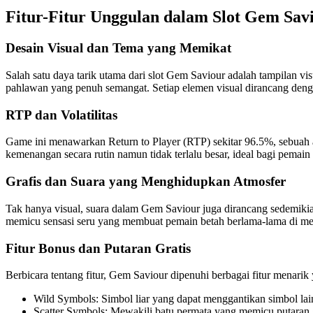
Fitur-Fitur Unggulan dalam Slot Gem Sav
Desain Visual dan Tema yang Memikat
Salah satu daya tarik utama dari slot Gem Saviour adalah tampilan v
pahlawan yang penuh semangat. Setiap elemen visual dirancang denga
RTP dan Volatilitas
Game ini menawarkan Return to Player (RTP) sekitar 96.5%, sebuah 
kemenangan secara rutin namun tidak terlalu besar, ideal bagi pemai
Grafis dan Suara yang Menghidupkan Atmosfer
Tak hanya visual, suara dalam Gem Saviour juga dirancang sedemiki
memicu sensasi seru yang membuat pemain betah berlama-lama di mes
Fitur Bonus dan Putaran Gratis
Berbicara tentang fitur, Gem Saviour dipenuhi berbagai fitur mena
Wild Symbols: Simbol liar yang dapat menggantikan simbol l
Scatter Symbols: Mewakili batu permata yang memicu putaran g