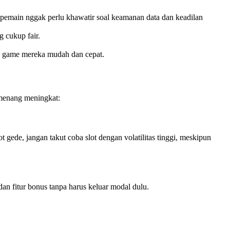
di pemain nggak perlu khawatir soal keamanan data dan keadilan
g cukup fair.
es game mereka mudah dan cepat.
 menang meningkat:
 gede, jangan takut coba slot dengan volatilitas tinggi, meskipun
n fitur bonus tanpa harus keluar modal dulu.