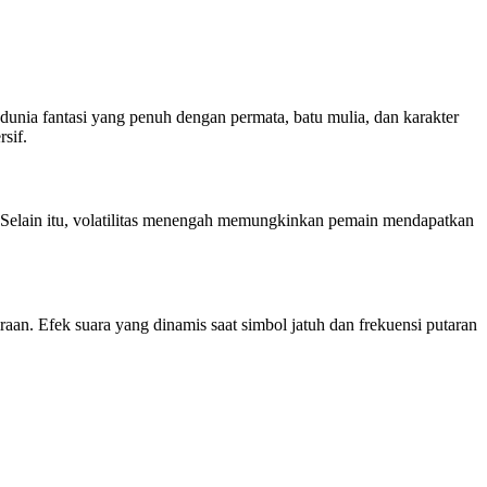
 dunia fantasi yang penuh dengan permata, batu mulia, dan karakter
sif.
 Selain itu, volatilitas menengah memungkinkan pemain mendapatkan
n. Efek suara yang dinamis saat simbol jatuh dan frekuensi putaran