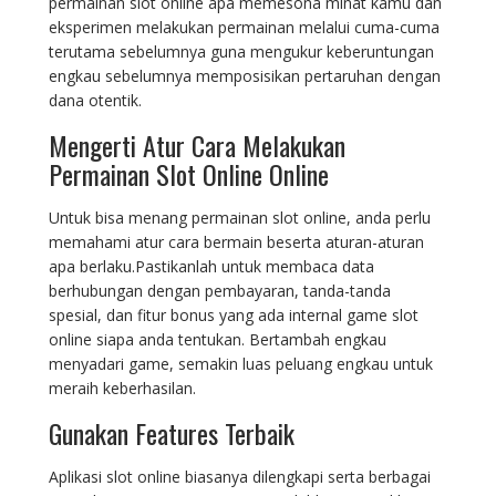
permainan slot online apa memesona minat kamu dan
eksperimen melakukan permainan melalui cuma-cuma
terutama sebelumnya guna mengukur keberuntungan
engkau sebelumnya memposisikan pertaruhan dengan
dana otentik.
Mengerti Atur Cara Melakukan
Permainan Slot Online Online
Untuk bisa menang permainan slot online, anda perlu
memahami atur cara bermain beserta aturan-aturan
apa berlaku.Pastikanlah untuk membaca data
berhubungan dengan pembayaran, tanda-tanda
spesial, dan fitur bonus yang ada internal game slot
online siapa anda tentukan. Bertambah engkau
menyadari game, semakin luas peluang engkau untuk
meraih keberhasilan.
Gunakan Features Terbaik
Aplikasi slot online biasanya dilengkapi serta berbagai