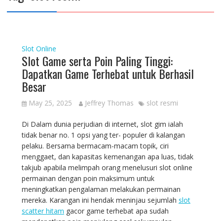
Slot Online
Slot Game serta Poin Paling Tinggi:
Dapatkan Game Terhebat untuk Berhasil
Besar
May 25, 2025
Jeffrey Thomas
slot resmi
Di Dalam dunia perjudian di internet, slot gim ialah
tidak benar no. 1 opsi yang ter- populer di kalangan
pelaku. Bersama bermacam-macam topik, ciri
menggaet, dan kapasitas kemenangan apa luas, tidak
takjub apabila melimpah orang menelusuri slot online
permainan dengan poin maksimum untuk
meningkatkan pengalaman melakukan permainan
mereka. Karangan ini hendak meninjau sejumlah
slot
scatter hitam
gacor game terhebat apa sudah