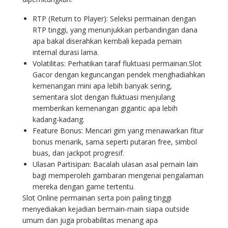
RTP (Return to Player): Seleksi permainan dengan
RTP tinggi, yang menunjukkan perbandingan dana
apa bakal diserahkan kembali kepada pemain
internal durasi lama.
Volatilitas: Perhatikan taraf fluktuasi permainan.Slot
Gacor dengan keguncangan pendek menghadiahkan
kemenangan mini apa lebih banyak sering,
sementara slot dengan fluktuasi menjulang
memberikan kemenangan gigantic apa lebih
kadang-kadang.
Feature Bonus: Mencari gim yang menawarkan fitur
bonus menarik, sama seperti putaran free, simbol
buas, dan jackpot progresif.
Ulasan Partisipan: Bacalah ulasan asal pemain lain
bagi memperoleh gambaran mengenai pengalaman
mereka dengan game tertentu.
Slot Online permainan serta poin paling tinggi
menyediakan kejadian bermain-main siapa outside
umum dan juga probabilitas menang apa