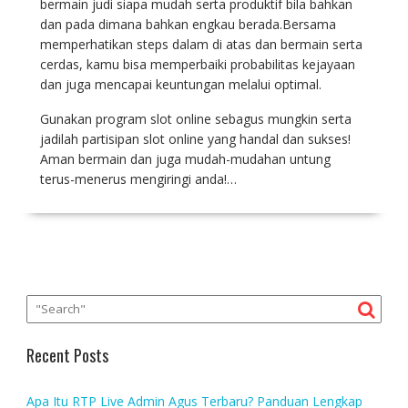
bermain judi siapa mudah serta produktif bila bahkan
dan pada dimana bahkan engkau berada.Bersama
memperhatikan steps dalam di atas dan bermain serta
cerdas, kamu bisa memperbaiki probabilitas kejayaan
dan juga mencapai keuntungan melalui optimal.
Gunakan program slot online sebagus mungkin serta
jadilah partisipan slot online yang handal dan sukses!
Aman bermain dan juga mudah-mudahan untung
terus-menerus mengiringi anda!…
Recent Posts
Apa Itu RTP Live Admin Agus Terbaru? Panduan Lengkap